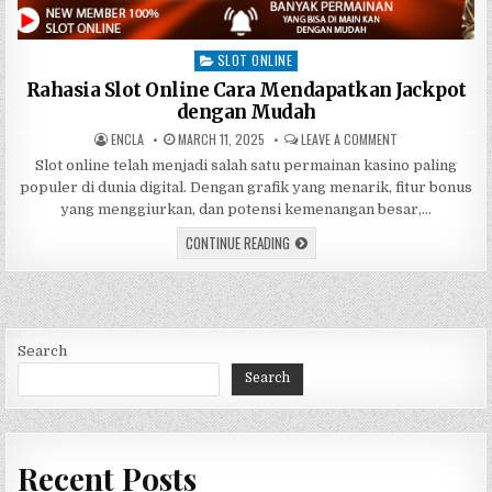
SLOT ONLINE
Posted in
Rahasia Slot Online Cara Mendapatkan Jackpot
dengan Mudah
AUTHOR:
PUBLISHED DATE:
ON RAHASIA SLO
ENCLA
MARCH 11, 2025
LEAVE A COMMENT
Slot online telah menjadi salah satu permainan kasino paling
populer di dunia digital. Dengan grafik yang menarik, fitur bonus
yang menggiurkan, dan potensi kemenangan besar,…
RAHASIA SLOT ONLINE CARA MENDAP
CONTINUE READING
Search
Search
Recent Posts