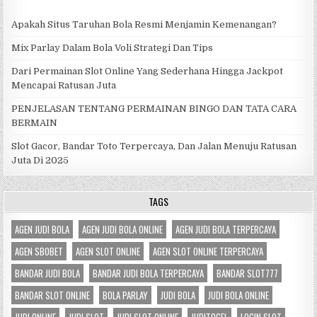
Apakah Situs Taruhan Bola Resmi Menjamin Kemenangan?
Mix Parlay Dalam Bola Voli Strategi Dan Tips
Dari Permainan Slot Online Yang Sederhana Hingga Jackpot
Mencapai Ratusan Juta
PENJELASAN TENTANG PERMAINAN BINGO DAN TATA CARA
BERMAIN
Slot Gacor, Bandar Toto Terpercaya, Dan Jalan Menuju Ratusan
Juta Di 2025
TAGS
AGEN JUDI BOLA
AGEN JUDI BOLA ONLINE
AGEN JUDI BOLA TERPERCAYA
AGEN SBOBET
AGEN SLOT ONLINE
AGEN SLOT ONLINE TERPERCAYA
BANDAR JUDI BOLA
BANDAR JUDI BOLA TERPERCAYA
BANDAR SLOT777
BANDAR SLOT ONLINE
BOLA PARLAY
JUDI BOLA
JUDI BOLA ONLINE
JUDI ONLINE
JUDI SLOT
JUDI SLOT ONLINE
JUDITOGEL
LOGIN SLOT