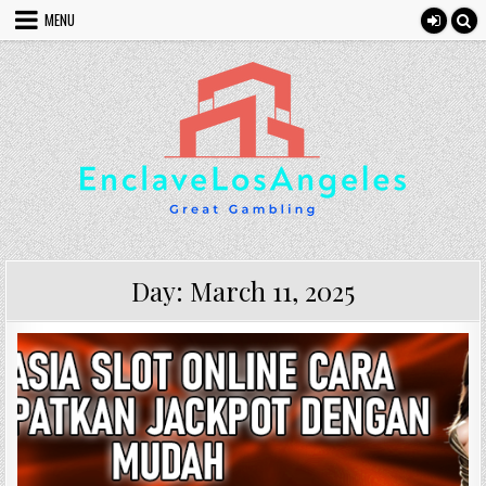
Skip to content
MENU
Day:
March 11, 2025