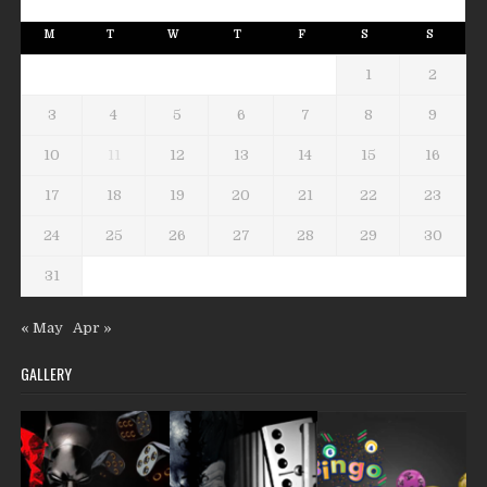
M
T
W
T
F
S
S
1
2
3
4
5
6
7
8
9
10
11
12
13
14
15
16
17
18
19
20
21
22
23
24
25
26
27
28
29
30
31
« May
Apr »
GALLERY