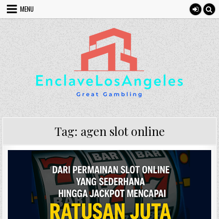
Skip to content
MENU
Tag:
agen slot online