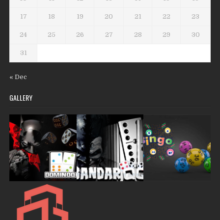
17
18
19
20
21
22
23
24
25
26
27
28
29
30
31
« Dec
GALLERY