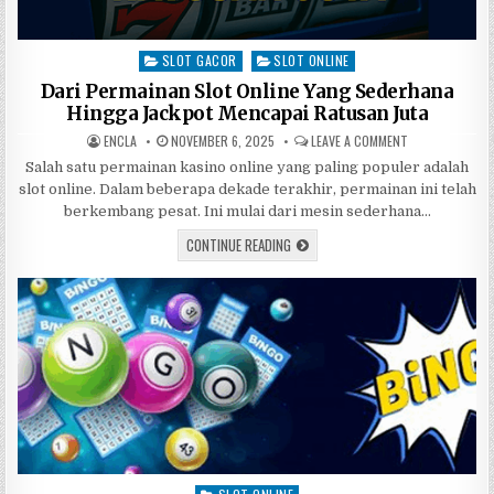
SLOT GACOR
SLOT ONLINE
Posted in
Dari Permainan Slot Online Yang Sederhana
Hingga Jackpot Mencapai Ratusan Juta
AUTHOR:
PUBLISHED DATE:
ON DARI PERMA
ENCLA
NOVEMBER 6, 2025
LEAVE A COMMENT
Salah satu permainan kasino online yang paling populer adalah
slot online. Dalam beberapa dekade terakhir, permainan ini telah
berkembang pesat. Ini mulai dari mesin sederhana…
DARI PERMAINAN SLOT ONLINE YANG 
CONTINUE READING