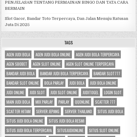
PENJELASAN TENTANG PERMAINAN BINGO DAN TATA CARA
BERMAIN
Slot Gacor, Bandar Toto Terpercaya, Dan Jalan Menuju Ratusan
Juta Di 2025
TAGS
AGEN JUDI BOLA
AGEN JUDI BOLA ONLINE
AGEN JUDI BOLA TERPERCAYA
AGEN SBOBET
AGEN SLOT ONLINE
AGEN SLOT ONLINE TERPERCAYA
BANDAR JUDI BOLA
BANDAR JUDI BOLA TERPERCAYA
BANDAR SLOT777
BANDAR SLOT ONLINE
BOLA PARLAY
JUDI BOLA
JUDI BOLA ONLINE
JUDI ONLINE
JUDI SLOT
JUDI SLOT ONLINE
JUDITOGEL
LOGIN SLOT
MAIN JUDI BOLA
MIX PARLAY
PARLAY
QQONLINE
SCATTER 777
SCATTER HITAM
SERVER JEPANG
SERVER THAILAND
SITUS JUDI BOLA
SITUS JUDI BOLA ONLINE
SITUS JUDI BOLA RESMI
SITUS JUDI BOLA TERPERCAYA
SITUSJUDIONLINE
SITUS SLOT ONLINE