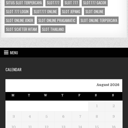
SITUS SLOT TERPERCAYA
SLOT777
SLOT 777
SLOT777 GACOR
SLOT 777 LOGIN
SLOT777 ONLINE
SLOT JEPANG
SLOT ONLINE
SLOT ONLINE JOKER
SLOT ONLINE PRAGAMATIC
SLOT ONLINE TERPERCAYA
SLOT SCATTER HITAM
SLOT THAILAND
MENU
CALENDAR
August 2026
M
T
W
T
F
S
S
1
2
3
4
5
6
7
8
9
10
11
12
13
14
15
16