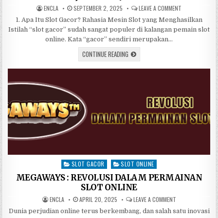
AUTHOR:
PUBLISHED DATE:
ON SLOT GACOR
ENCLA
SEPTEMBER 2, 2025
LEAVE A COMMENT
1. Apa Itu Slot Gacor? Rahasia Mesin Slot yang Menghasilkan
Istilah “slot gacor” sudah sangat populer di kalangan pemain slot
online. Kata “gacor” sendiri merupakan…
SLOT GACOR, BANDAR TOTO TERPERCA
CONTINUE READING
SLOT GACOR
SLOT ONLINE
Posted in
MEGAWAYS : REVOLUSI DALAM PERMAINAN
SLOT ONLINE
AUTHOR:
PUBLISHED DATE:
ON MEGAWAYS : R
ENCLA
APRIL 20, 2025
LEAVE A COMMENT
Dunia perjudian online terus berkembang, dan salah satu inovasi