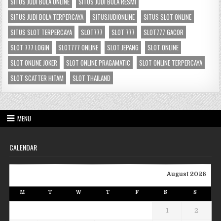
SITUS JUDI BOLA ONLINE
SITUS JUDI BOLA RESMI
SITUS JUDI BOLA TERPERCAYA
SITUSJUDIONLINE
SITUS SLOT ONLINE
SITUS SLOT TERPERCAYA
SLOT777
SLOT 777
SLOT777 GACOR
SLOT 777 LOGIN
SLOT777 ONLINE
SLOT JEPANG
SLOT ONLINE
SLOT ONLINE JOKER
SLOT ONLINE PRAGAMATIC
SLOT ONLINE TERPERCAYA
SLOT SCATTER HITAM
SLOT THAILAND
MENU
CALENDAR
August 2026
M
T
W
T
F
S
S
1
2