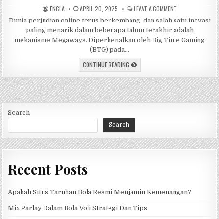
AUTHOR:
PUBLISHED DATE:
ON MEGAWAYS : R
ENCLA
APRIL 20, 2025
LEAVE A COMMENT
Dunia perjudian online terus berkembang, dan salah satu inovasi
paling menarik dalam beberapa tahun terakhir adalah
mekanisme Megaways. Diperkenalkan oleh Big Time Gaming
(BTG) pada…
MEGAWAYS : REVOLUSI DALAM PERMA
CONTINUE READING
Search
Search
Recent Posts
Apakah Situs Taruhan Bola Resmi Menjamin Kemenangan?
Mix Parlay Dalam Bola Voli Strategi Dan Tips