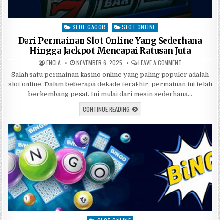
SLOT GACOR
SLOT ONLINE
Posted in
Dari Permainan Slot Online Yang Sederhana
Hingga Jackpot Mencapai Ratusan Juta
AUTHOR:
PUBLISHED DATE:
ON DARI PERMA
ENCLA
NOVEMBER 6, 2025
LEAVE A COMMENT
Salah satu permainan kasino online yang paling populer adalah
slot online. Dalam beberapa dekade terakhir, permainan ini telah
berkembang pesat. Ini mulai dari mesin sederhana…
DARI PERMAINAN SLOT ONLINE YANG 
CONTINUE READING