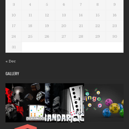
3
4
5
6
7
8
9
10
11
12
13
14
15
16
17
18
19
20
21
22
23
24
25
26
27
28
29
30
31
« Dec
GALLERY