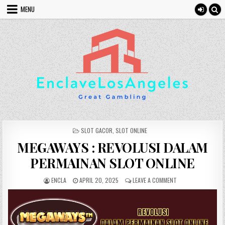
Skip to content
MENU
POSTED IN
SLOT GACOR
,
SLOT ONLINE
MEGAWAYS : REVOLUSI DALAM
PERMAINAN SLOT ONLINE
AUTHOR:
PUBLISHED DATE:
ON MEGAWAYS : REV
ENCLA
APRIL 20, 2025
LEAVE A COMMENT