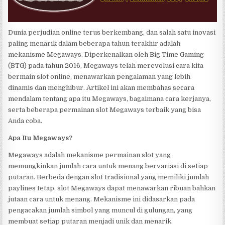
Dunia perjudian online terus berkembang, dan salah satu inovasi
paling menarik dalam beberapa tahun terakhir adalah
mekanisme Megaways. Diperkenalkan oleh Big Time Gaming
(BTG) pada tahun 2016, Megaways telah merevolusi cara kita
bermain slot online, menawarkan pengalaman yang lebih
dinamis dan menghibur. Artikel ini akan membahas secara
mendalam tentang apa itu Megaways, bagaimana cara kerjanya,
serta beberapa permainan slot Megaways terbaik yang bisa
Anda coba.
Apa Itu Megaways?
Megaways adalah mekanisme permainan slot yang
memungkinkan jumlah cara untuk menang bervariasi di setiap
putaran. Berbeda dengan slot tradisional yang memiliki jumlah
paylines tetap, slot Megaways dapat menawarkan ribuan bahkan
jutaan cara untuk menang. Mekanisme ini didasarkan pada
pengacakan jumlah simbol yang muncul di gulungan, yang
membuat setiap putaran menjadi unik dan menarik.