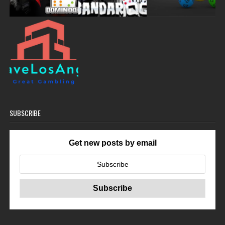
SUBSCRIBE
Get new posts by email