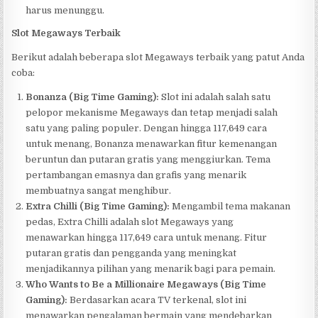
harus menunggu.
Slot Megaways Terbaik
Berikut adalah beberapa slot Megaways terbaik yang patut Anda
coba:
Bonanza (Big Time Gaming):
Slot ini adalah salah satu
pelopor mekanisme Megaways dan tetap menjadi salah
satu yang paling populer. Dengan hingga 117,649 cara
untuk menang, Bonanza menawarkan fitur kemenangan
beruntun dan putaran gratis yang menggiurkan. Tema
pertambangan emasnya dan grafis yang menarik
membuatnya sangat menghibur.
Extra Chilli (Big Time Gaming):
Mengambil tema makanan
pedas, Extra Chilli adalah slot Megaways yang
menawarkan hingga 117,649 cara untuk menang. Fitur
putaran gratis dan pengganda yang meningkat
menjadikannya pilihan yang menarik bagi para pemain.
Who Wants to Be a Millionaire Megaways (Big Time
Gaming):
Berdasarkan acara TV terkenal, slot ini
menawarkan pengalaman bermain yang mendebarkan