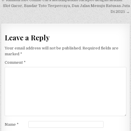
Post navigation
Slot Gacor, Bandar Toto Terpercaya, Dan Jalan Menuju Ratusan Juta
Di 2025 →
Leave a Reply
Your email address will not be published.
Required fields are
marked
*
Comment
*
Name
*